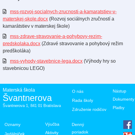
mss-rozvoj-socialnych-zrucnosti-a-kamaratstiev-v-
materskej-skole.docx
(Rozvoj sociálnych zručností a
kamarátstiev v materskej škole)
mss-zdrave-stravovanie-a-pohybovy-rezim-
predskolaka.docx
(Zdravé stravovanie a pohybový režim
predškoláka)
mss-vyhody-stavebnice-lega.docx
(Výhody hry so
stavebnicou LEGO)
Materská škola
Nástup
O nás
Švantnerova
Dokumenty
Rada školy
Švantnerova 1, 841 01 Bratislava
Platby
Združenie rodičov
Výučba
Denný
Oznamy
poriadok
Aktivity
Jedálniček