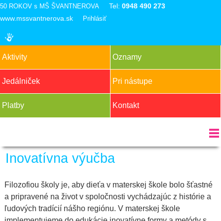
Tel:
0948 490 273
50 ROKOV s MŠ ŠVANTNEROVA
www.mssvantnerova.sk
Prihlásiť
Aktivity
Oznamy
Jedálniček
Pri nástupe
Platby
Kontakt
Inovatívna výučba
Filozofiou školy je, aby dieťa v materskej škole bolo šťastné
a pripravené na život v spoločnosti vychádzajúc z histórie a
ľudových tradícií nášho regiónu. V materskej škole
implementujeme do edukácie inovatívne formy a metódy s