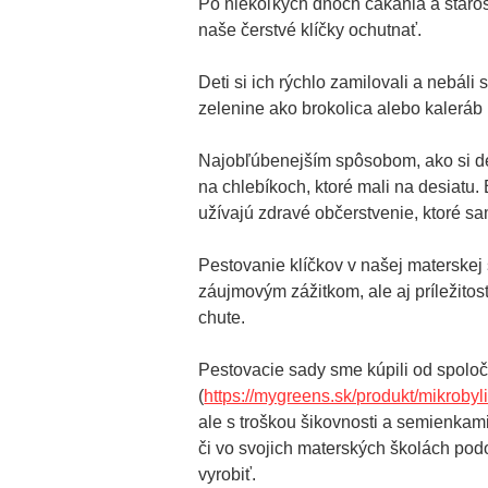
Po niekoľkých dňoch čakania a staros
naše čerstvé klíčky ochutnať.
Deti si ich rýchlo zamilovali a nebáli 
zelenine ako brokolica alebo kaleráb
Najobľúbenejším spôsobom, ako si det
na chlebíkoch, ktoré mali na desiatu. B
užívajú zdravé občerstvenie, ktoré sa
Pestovanie klíčkov v našej materskej 
záujmovým zážitkom, ale aj príležitos
chute.
Pestovacie sady sme kúpili od spolo
(
https://mygreens.sk/produkt/mikroby
ale s troškou šikovnosti a semienkam
či vo svojich materských školách po
vyrobiť.