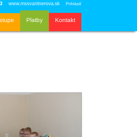
3
www.mssvantnerova.sk
Prihlásiť
ástupe
Platby
Kontakt