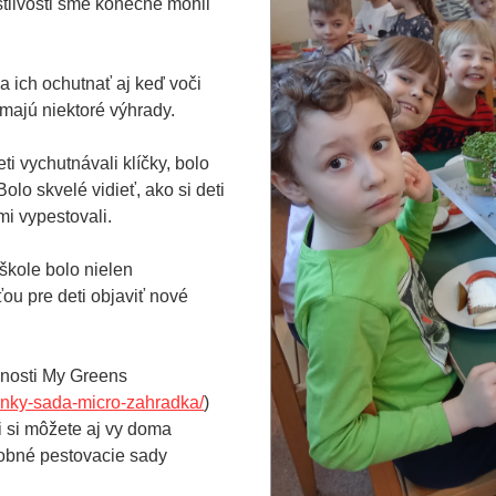
tlivosti sme konečne mohli
sa ich ochutnať aj keď voči
 majú niektoré výhrady.
i vychutnávali klíčky, bolo
olo skvelé vidieť, ako si deti
mi vypestovali.
škole bolo nielen
ťou pre deti objaviť nové
čnosti My Greens
linky-sada-micro-zahradka/
)
i si môžete aj vy doma
dobné pestovacie sady