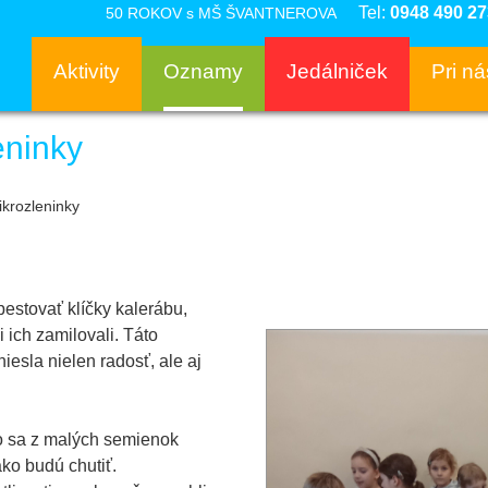
Tel:
0948 490 27
50 ROKOV s MŠ ŠVANTNEROVA
Aktivity
Oznamy
Jedálniček
Pri n
eninky
ikrozleninky
pestovať klíčky kalerábu,
i ich zamilovali. Táto
iesla nielen radosť, ale aj
ko sa z malých semienok
ako budú chutiť.