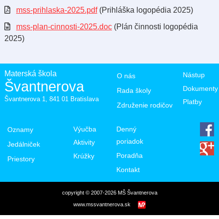
mss-prihlaska-2025.pdf
(Prihláška logopédia 2025)
mss-plan-cinnosti-2025.doc
(Plán činnosti logopédia
2025)
Materská škola
Nástup
O nás
Švantnerova
Dokumenty
Rada školy
Švantnerova 1, 841 01 Bratislava
Platby
Združenie rodičov
Výučba
Denný
Oznamy
poriadok
Aktivity
Jedálniček
Poradňa
Krúžky
Priestory
Kontakt
copyright © 2007-2026 MŠ Švantnerova
www.mssvantnerova.sk