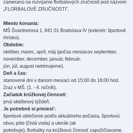
zameranú na rozvíjanie florbalových zručností pod názvom
„FLORBALOVÉ ZRUČNOSTI".
Miesto konania:
MŠ Švantnerova 1, 841 01 Bratislava IV (exteriér: športové
ihrisko).
Obdobie:
október, marec, apríl, máj (počas mesiacov september,
november, december, január, február,
jún, júl, august netrénujeme).
Deň a čas:
stanovené dni v danom mesiaci od 15:00 do 16:00 hod.
Zraz v MŠ. (1. - 4. ročník).
Začiatok krúžkovej činnosti:
prvý októbrový týždeň.
Je potrebné si priniesť:
športové oblečenie podľa aktuálneho počasia, športovú
obuv, pitie (čistá voda) a uterák (ak
potrebuje), florbalky na krúžkovú činnosť zapožičiavame.