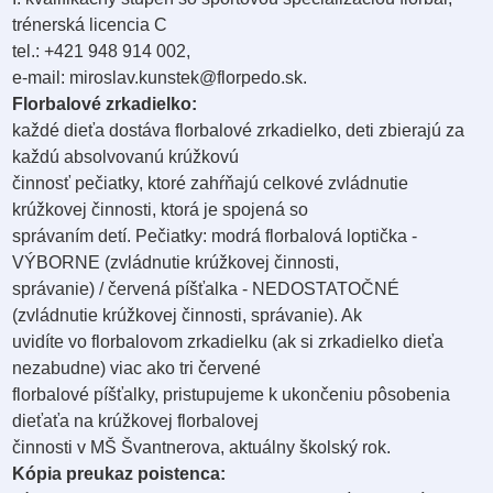
trénerská licencia C
tel.: +421 948 914 002,
e-mail: miroslav.kunstek@florpedo.sk.
Florbalové zrkadielko:
každé dieťa dostáva florbalové zrkadielko, deti zbierajú za
každú absolvovanú krúžkovú
činnosť pečiatky, ktoré zahŕňajú celkové zvládnutie
krúžkovej činnosti, ktorá je spojená so
správaním detí. Pečiatky: modrá florbalová loptička -
VÝBORNE (zvládnutie krúžkovej činnosti,
správanie) / červená píšťalka - NEDOSTATOČNÉ
(zvládnutie krúžkovej činnosti, správanie). Ak
uvidíte vo florbalovom zrkadielku (ak si zrkadielko dieťa
nezabudne) viac ako tri červené
florbalové píšťalky, pristupujeme k ukončeniu pôsobenia
dieťaťa na krúžkovej florbalovej
činnosti v MŠ Švantnerova, aktuálny školský rok.
Kópia preukaz poistenca: