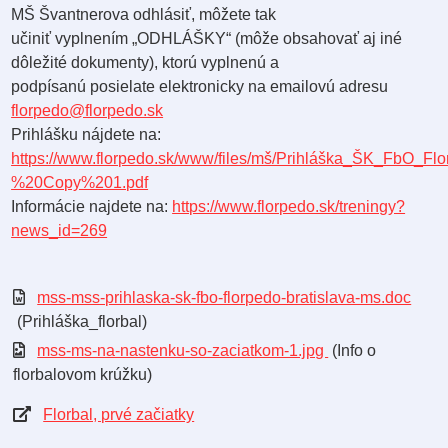
MŠ Švantnerova odhlásiť, môžete tak
učiniť vyplnením „ODHLÁŠKY“ (môže obsahovať aj iné
dôležité dokumenty), ktorú vyplnenú a
podpísanú posielate elektronicky na emailovú adresu
florpedo@florpedo.sk
Prihlášku nájdete na:
https://www.florpedo.sk/www/files/mš/Prihláška_ŠK_FbO_Fl
%20Copy%201.pdf
Informácie najdete na:
https://www.florpedo.sk/treningy?
news_id=269
mss-mss-prihlaska-sk-fbo-florpedo-bratislava-ms.doc
(Prihláška_florbal)
mss-ms-na-nastenku-so-zaciatkom-1.jpg
(Info o
florbalovom krúžku)
Florbal, prvé začiatky