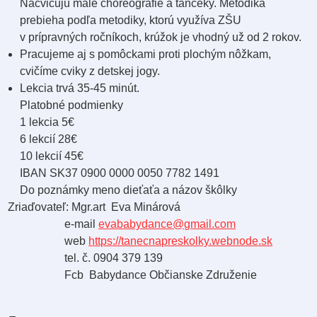
Nacvičujú malé choreografie a tančeky. Metodika
prebieha podľa metodiky, ktorú využíva ZŠU
v prípravných ročníkoch, krúžok je vhodný už od 2 rokov.
Pracujeme aj s pomôckami proti plochým nôžkam,
cvičíme cviky z detskej jogy.
Lekcia trvá 35-45 minút.
Platobné podmienky
1 lekcia 5€
6 lekcií 28€
10 lekcií 45€
IBAN SK37 0900 0000 0050 7782 1491
Do poznámky meno dieťaťa a názov škôlky
Zriaďovateľ: Mgr.art Eva Minárová
e-mail
evababydance@gmail.com
web
https://tanecnapreskolky.webnode.sk
tel. č. 0904 379 139
Fcb Babydance Občianske Združenie