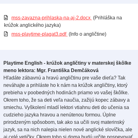
mss-zavazna-prihlaska-na-aj-2.docx
(Prihláška na
krúžok anglického jazyka)
mss-playtime-plagat3.pdf
(Info o angličtine)
Playtime English
- krúžok angličtiny v materskej škôlke
meno lektora: Mgr. Františka Demčáková
Hľadáte zábavnú a hravú angličtinu pre vaše dieťa? Tak
neváhajte a prihláste ho k nám na krúžok angličtiny, ktorý
prebieha v poobedných hodinách priamo vo vašej škôlke.
Okrem toho, že sa deti veľa naučia, zažijú kopec zábavy a
smiechu. Vyškolení mladí lektori vtiahnu deti do učenia sa
cudzieho jazyka hravou a nenútenou formou. Úplne
prirodzeným spôsobom, tak ako sa učili svoj materinský
jazyk, sa na nich nalepia nielen nové anglické slovíčka, ale
aj celé vetičky. Okrem toho si doma budú určite pospevovať