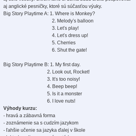
aj anglické pesničky, ktoré sú súčasťou výuky.
Big Story Playtime A: 1. Where is Monkey?
2. Melody's balloon
3. Let's play!
4. Let's dress up!
5. Cherries
6. Shut the gate!
Big Story Playtime B: 1. My first day.
2. Look out, Rocket!
3. It's too noisy!
4. Beep beep!
5. Is it a monster
6. I love nuts!
Výhody kurzu:
- hravá a zábavná forma
- zoznámenie sa s cudzím jazykom
- ľahšie učenie sa jazyka ďalej v škole