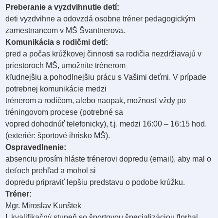
Preberanie a vyzdvihnutie detí:
deti vyzdvihne a odovzdá osobne tréner pedagogickým
zamestnancom v MŠ Švantnerova.
Komunikácia s rodičmi detí:
pred a počas krúžkovej činnosti sa rodičia nezdržiavajú v
priestoroch MŠ, umožníte trénerom
kľudnejšiu a pohodlnejšiu prácu s Vašimi deťmi. V prípade
potrebnej komunikácie medzi
trénerom a rodičom, alebo naopak, možnosť vždy po
tréningovom procese (potrebné sa
vopred dohodnúť telefonicky), t.j. medzi 16:00 – 16:15 hod.
(exteriér: športové ihrisko MŠ).
Ospravedlnenie:
absenciu prosím hláste trénerovi dopredu (email), aby mal o
deťoch prehľad a mohol si
dopredu pripraviť lepšiu predstavu o podobe krúžku.
Tréner:
Mgr. Miroslav Kunštek
I. kvalifikačný stupeň so športovou špecializáciou florbal,