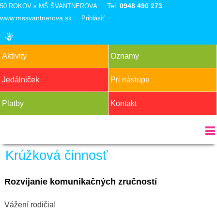
Tel:
0948 490 273
50 ROKOV s MŠ ŠVANTNEROVA
www.mssvantnerova.sk
Prihlásiť
Aktivity
Oznamy
Jedálniček
Pri nástupe
Platby
Kontakt
Krúžková činnosť
Rozvíjanie komunikačných zručností
Vážení rodičia!