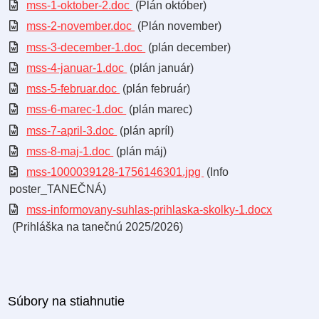
mss-1-oktober-2.doc
(Plán október)
mss-2-november.doc
(Plán november)
mss-3-december-1.doc
(plán december)
mss-4-januar-1.doc
(plán január)
mss-5-februar.doc
(plán február)
mss-6-marec-1.doc
(plán marec)
mss-7-april-3.doc
(plán apríl)
mss-8-maj-1.doc
(plán máj)
mss-1000039128-1756146301.jpg
(Info
poster_TANEČNÁ)
mss-informovany-suhlas-prihlaska-skolky-1.docx
(Prihláška na tanečnú 2025/2026)
Súbory na stiahnutie