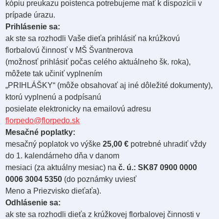
kópiu preukazu poistenca potrebujeme mať k dispozícii v
prípade úrazu.
Prihlásenie sa:
ak ste sa rozhodli Vaše dieťa prihlásiť na krúžkovú
florbalovú činnosť v MŠ Švantnerova
(možnosť prihlásiť počas celého aktuálneho šk. roka),
môžete tak učiniť vyplnením
„PRIHLÁŠKY“ (môže obsahovať aj iné dôležité dokumenty),
ktorú vyplnenú a podpísanú
posielate elektronicky na emailovú adresu
florpedo@florpedo.sk
Mesačné poplatky:
mesačný poplatok vo výške
25,00 €
potrebné uhradiť vždy
do 1. kalendárneho dňa v danom
mesiaci (za aktuálny mesiac) na
č. ú.: SK87 0900 0000
0006 3004 5350
(do poznámky uviesť
Meno a Priezvisko dieťaťa).
Odhlásenie sa:
ak ste sa rozhodli dieťa z krúžkovej florbalovej činnosti v